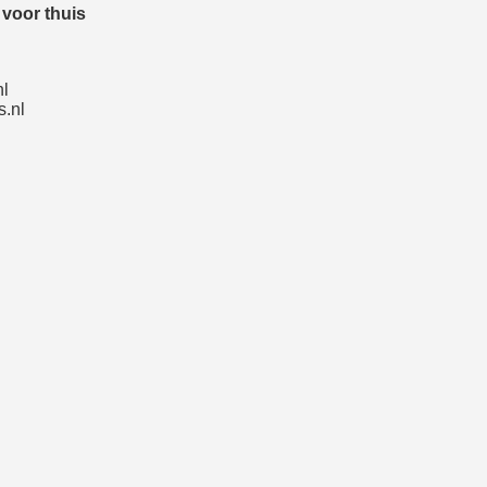
voor thuis
nl
.nl