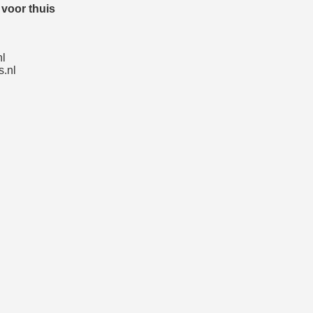
voor thuis
nl
.nl