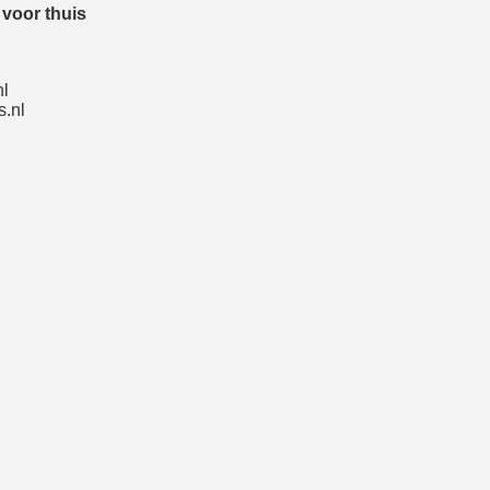
voor thuis
nl
.nl