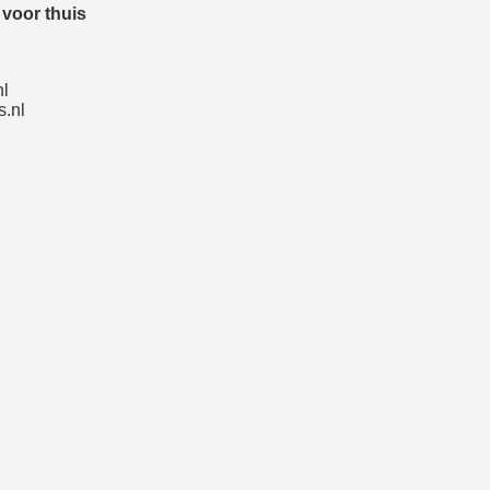
voor thuis
nl
.nl